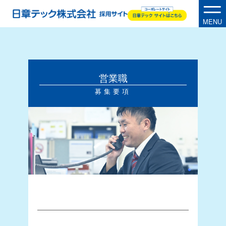
MENU
・
R
E
C
R
U
I
T
営業職
募集要項
・
A
B
O
U
T
U
S
・
P
E
O
P
L
E
事業内容