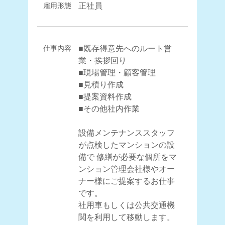
雇用形態
正社員
・
C
R
O
S
S
T
A
L
K
仕事内容
■既存得意先へのルート営
業・挨拶回り
■現場管理・顧客管理
■見積り作成
■提案資料作成
■その他社内作業
コーポレートサイト
プライバシーポリシー
設備メンテナンススタッフ
が点検したマンションの設
備で 修繕が必要な個所をマ
ンション管理会社様やオー
ナー様にご提案するお仕事
です。
社用車もしくは公共交通機
関を利用して移動します。