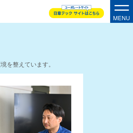
MENU
・
A
B
O
U
T
U
S
環境を整えています。
事業内容