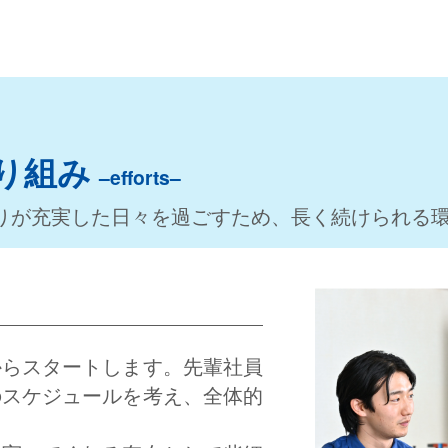
・
R
E
C
R
U
I
T
り組み
–efforts–
りが充実した日々を過ごすため、長く続けられる
からスタートします。先輩社員
のスケジュールを考え、全体的