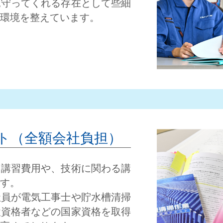
見守ってくれる存在として些細
・
C
R
O
S
S
T
A
L
K
環境を整えています。
ト（全額会社負担）
・講習費用や、技術に関わる講
す。
社員が電気工事士や貯水槽清掃
検資格者などの国家資格を取得