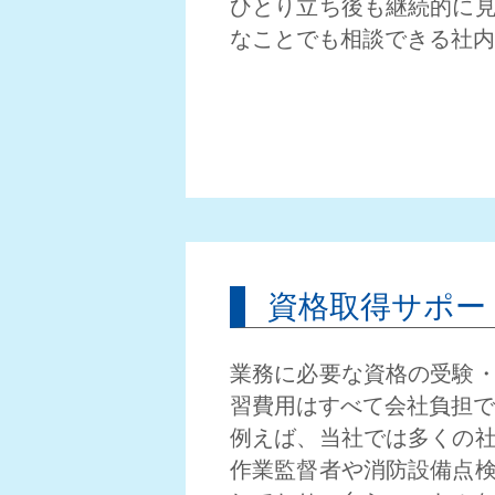
ひとり立ち後も継続的に
・
P
E
O
P
L
E
なことでも相談できる社内
資格取得サポー
業務に必要な資格の受験
習費用はすべて会社負担で
コーポレートサイト
例えば、当社では多くの
作業監督者や消防設備点