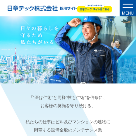
MENU
・
R
E
C
R
U
I
T
・
A
B
O
U
T
U
S
・
P
E
O
P
L
E
「“医は仁術”と同様“技も仁術”を信条に、
事業内容
お客様の笑顔を守り続ける」
私たちの仕事はビル及びマンションの建物に
附帯する設備全般のメンテナンス業