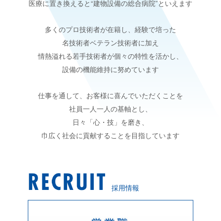
医療に置き換えると“建物設備の総合病院”といえます
・
C
R
O
S
S
T
A
L
K
多くのプロ技術者が在籍し、経験で培った
名技術者ベテラン技術者に加え
情熱溢れる若手技術者が個々の特性を活かし、
設備の機能維持に努めています
仕事を通して、お客様に喜んでいただくことを
コーポレートサイト
プライバシーポリシー
社員一人一人の基軸とし、
日々「心・技」を磨き、
巾広く社会に貢献することを目指しています
採用情報