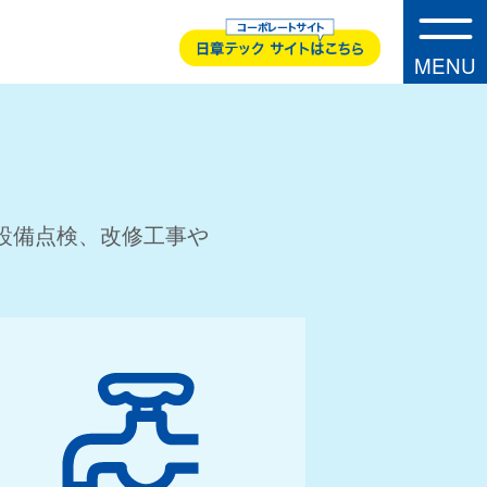
MENU
・
A
B
O
U
T
U
S
備点検、改修工事や
事業内容