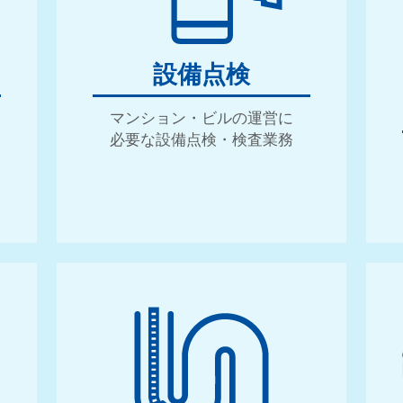
設備点検
・
C
R
O
S
S
T
A
L
K
マンション・ビルの運営に
必要な設備点検・検査業務