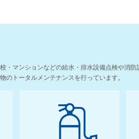
・
R
E
C
R
U
I
T
校・マンションなどの給水・排水設備点検や消防設
物のトータルメンテナンスを行っています。