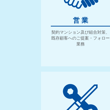
営 業
・
P
E
O
P
L
E
契約マンション及び組合対策、
既存顧客へのご提案・フォロー
業務