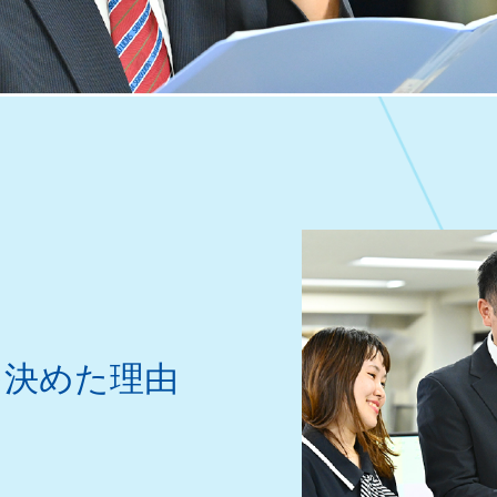
・
C
R
O
S
S
T
A
L
K
を決めた理由