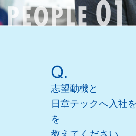
・
P
E
O
P
L
E
Q.
志望動機と
日章テックへ入社
を
教えてください