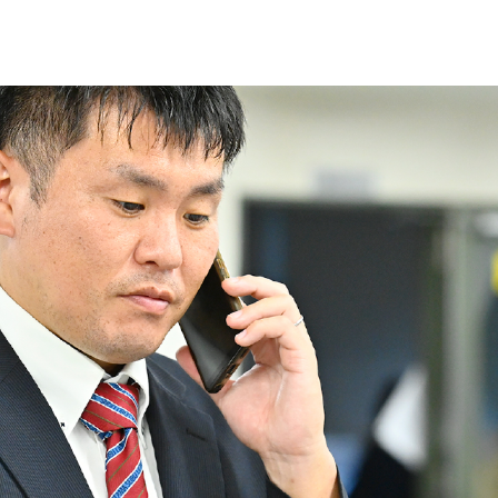
・
R
E
C
R
U
I
T