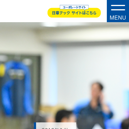
MENU
・
A
B
O
U
T
U
S
事業内容